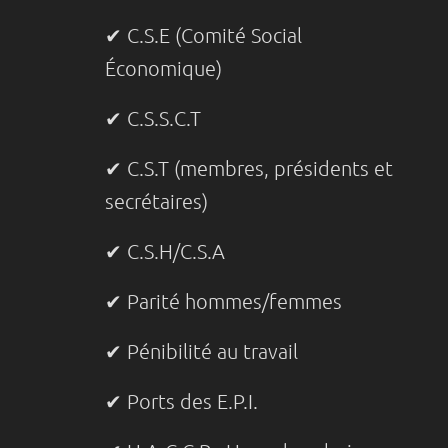
✔ C.S.E (Comité Social
Économique)
✔ C.S.S.C.T
✔ C.S.T (membres, présidents et
secrétaires)
✔ C.S.H/C.S.A
✔ Parité hommes/femmes
✔ Pénibilité au travail
✔ Ports des E.P.I.